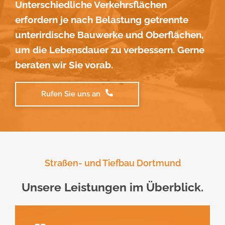
Unterschiedliche Verkehrsflächen
erfordern je nach Belastung getrennte
unterirdische Bauwerke und Oberflächen,
um die Lebensdauer zu verbessern.
Gerne
beraten wir Sie vorab.
Rufen Sie uns an
Straßen- und Tiefbau Dortmund
Unsere Leistungen im Überblick.